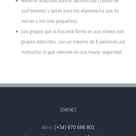
Material adaptado para el aprendizaje (tablas de
surf blandas y aptas para los alumnas/os que se
inician y los mas pequeños)
Los grupos que la Escuela forma en sus clases son
grupos reducidos, con un máximo de 6 personas por
instructor, lo que redunda en una mayor seguridad
CONTACT
Móvil:
(+34) 670 686 801